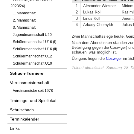
Portal64 (bis zur Saison
1
Alexander Wiesner
Miriam
2023/24)
2
Lukas Koll
Kasimir
1. Mannschaft
3
Linus Koll
Jeremi
2. Mannschaft
4
Arkady Chernykh
Julius
3. Mannschaft
Jugendmannschaft U20
Zwei Mannschaftssiege heute. Ganz
Schülermannschaft U16 (I)
Nach dem Abendessen standen zunäc
Beteiligung gegen die Coswiger) un
Schülermannschaft U16 (II)
schauen, was möglich ist.
Schülermannschaft U12
Übrigens liegen die
Coswiger
im Sch
Schülermannschaft U10
Zuletzt aktualisiert: Samstag, 28.
Schach-Turniere
Vereinsmeisterschaft
Vereinsmeister seit 1978
Trainings- und Spiellokal
Schulschach
Terminkalender
Links