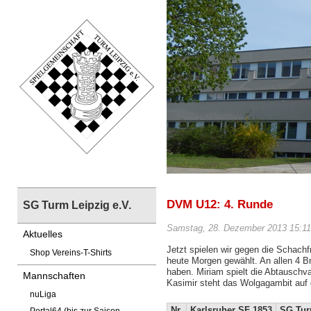
DVM U12: 4. Runde
SG Turm Leipzig e.V.
Samstag, 28. Dezember 2013 15:11
Aktuelles
Jetzt spielen wir gegen die Schach
Shop Vereins-T-Shirts
heute Morgen gewählt. An allen 4 B
haben. Miriam spielt die Abtauschva
Mannschaften
Kasimir steht das Wolgagambit auf 
nuLiga
Nr.
Karlsruher SF 1853
SG Tur