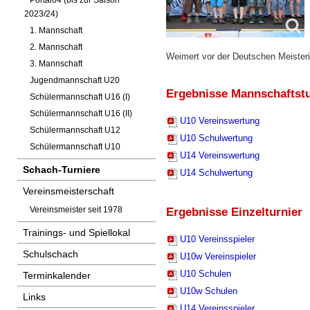
Portal64 (bis zur Saison
2023/24)
1. Mannschaft
2. Mannschaft
Weimert vor der Deutschen Meisterin
3. Mannschaft
Jugendmannschaft U20
Ergebnisse Mannschaftstu
Schülermannschaft U16 (I)
Schülermannschaft U16 (II)
U10 Vereinswertung
Schülermannschaft U12
U10 Schulwertung
Schülermannschaft U10
U14 Vereinswertung
Schach-Turniere
U14 Schulwertung
Vereinsmeisterschaft
Ergebnisse Einzelturnier
Vereinsmeister seit 1978
Trainings- und Spiellokal
U10 Vereinsspieler
Schulschach
U10w Vereinspieler
U10 Schulen
Terminkalender
U10w Schulen
Links
U14 Vereinsspieler