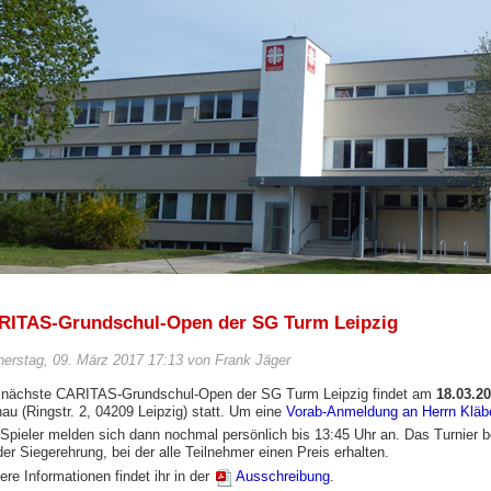
RITAS-Grundschul-Open der SG Turm Leipzig
erstag, 09. März 2017 17:13 von Frank Jäger
 nächste CARITAS-Grundschul-Open der SG Turm Leipzig findet am
18.03.2
au (Ringstr. 2, 04209 Leipzig) statt. Um eine
Vorab-Anmeldung an Herrn Kläb
 Spieler melden sich dann nochmal persönlich bis 13:45 Uhr an. Das Turnier 
der Siegerehrung, bei der alle Teilnehmer einen Preis erhalten.
ere Informationen findet ihr in der
Ausschreibung
.