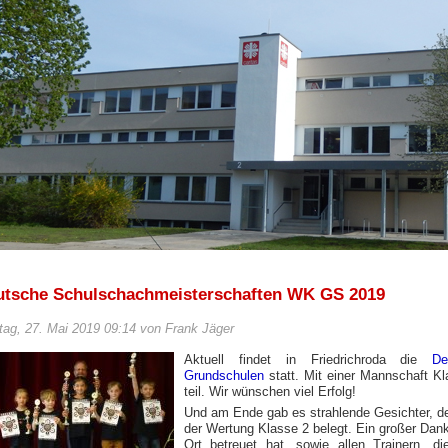
utsche Schulschachmeisterschaften WK GS 2019
ag, 27. Mai 2019 09:14 von Frank Jäger
Aktuell findet in Friedrichroda die
De
Grundschulen
statt. Mit einer Mannschaft K
teil. Wir wünschen viel Erfolg!
Und am Ende gab es strahlende Gesichter, den
der Wertung Klasse 2 belegt. Ein großer Dank
Ort betreuet hat, sowie allen Trainern, di