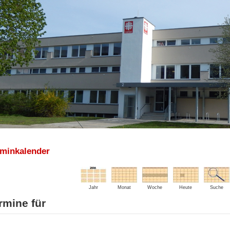
rminkalender
Jahr
Monat
Woche
Heute
Suche
rmine für