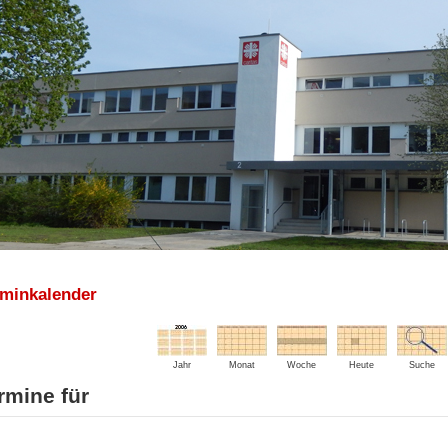
rminkalender
Jahr
Monat
Woche
Heute
Suche
rmine für