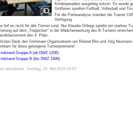
Kinderparadies ausgiebig nutzen. Es wurde geh
Größeren spielten Fußball, Volleyball und Tis
Für die Partieanalyse standen die Trainer Cl
Verfügung.
er lief es nicht für alle Türmer rund. Nur Klaudia Ortlepp spielte ein starkes T
zierung auf dem „Treppchen" in der Mädchenwertung des B-Turniers erreichen
mtklassement den 4. Platz.
lichen Dank den Grimmaer Organisatoren um Roland Bloi und Jörg Neuman
erteam für diese gelungene Turnierpremiere!
Endstand Gruppe A (ab DWZ 1200)
Endstand Gruppe B (bis DWZ 1400)
tzt aktualisiert: Sonntag, 03. Mai 2015 19:53