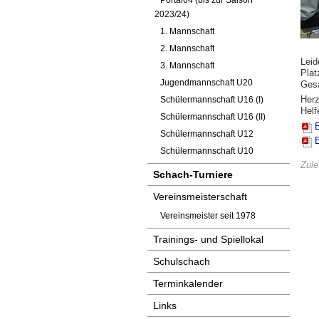
Portal64 (bis zur Saison
2023/24)
1. Mannschaft
2. Mannschaft
Leid
3. Mannschaft
Plat
Jugendmannschaft U20
Gesa
Herz
Schülermannschaft U16 (I)
Helf
Schülermannschaft U16 (II)
Schülermannschaft U12
Schülermannschaft U10
Zule
Schach-Turniere
Vereinsmeisterschaft
Vereinsmeister seit 1978
Trainings- und Spiellokal
Schulschach
Terminkalender
Links