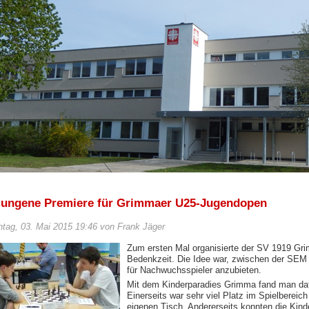
lungene Premiere für Grimmaer U25-Jugendopen
tag, 03. Mai 2015 19:46 von Frank Jäger
Zum ersten Mal organisierte der SV 1919 Gr
Bedenkzeit. Die Idee war, zwischen der SEM
für Nachwuchsspieler anzubieten.
Mit dem Kinderparadies Grimma fand man dafü
Einerseits war sehr viel Platz im Spielbereic
eigenen Tisch. Andererseits konnten die Kind