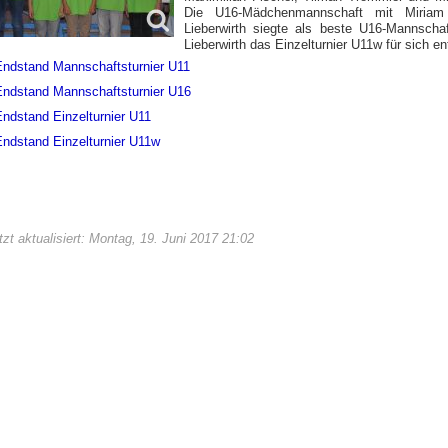
Die U16-Mädchenmannschaft mit Miriam
Lieberwirth siegte als beste U16-Mannsch
Lieberwirth das Einzelturnier U11w für sich 
Endstand Mannschaftsturnier U11
Endstand Mannschaftsturnier U16
Endstand Einzelturnier U11
Endstand Einzelturnier U11w
tzt aktualisiert: Montag, 19. Juni 2017 21:02