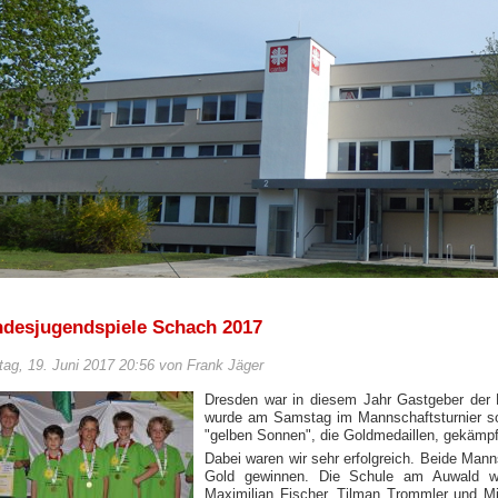
ndesjugendspiele Schach 2017
ag, 19. Juni 2017 20:56 von Frank Jäger
Dresden war in diesem Jahr Gastgeber der 
wurde am Samstag im Mannschaftsturnier so
"gelben Sonnen", die Goldmedaillen, gekämpf
Dabei waren wir sehr erfolgreich. Beide Man
Gold gewinnen. Die Schule am Auwald w
Maximilian Fischer, Tilman Trommler und M