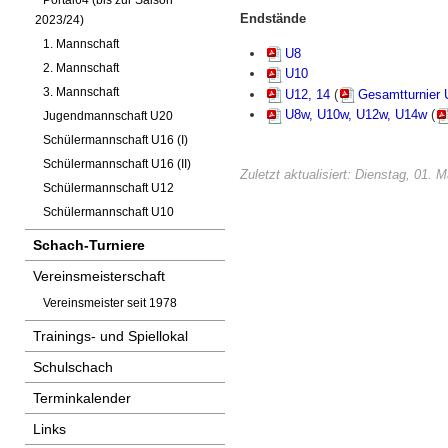
Portal64 (bis zur Saison
Endstände
2023/24)
1. Mannschaft
U8
2. Mannschaft
U10
3. Mannschaft
U12, 14
(
Gesamtturnier 
U8w, U10w, U12w, U14w
(
Jugendmannschaft U20
Schülermannschaft U16 (I)
Schülermannschaft U16 (II)
Zuletzt aktualisiert: Dienstag, 01. 
Schülermannschaft U12
Schülermannschaft U10
Schach-Turniere
Vereinsmeisterschaft
Vereinsmeister seit 1978
Trainings- und Spiellokal
Schulschach
Terminkalender
Links