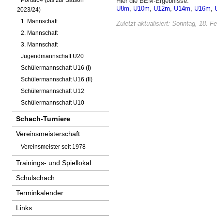
Hier die BEM-Ergebnisse:
Portal64 (bis zur Saison
U8m
,
U10m
,
U12m
,
U14m
,
U16m
,
2023/24)
1. Mannschaft
Zuletzt aktualisiert: Sonntag, 18. F
2. Mannschaft
3. Mannschaft
Jugendmannschaft U20
Schülermannschaft U16 (I)
Schülermannschaft U16 (II)
Schülermannschaft U12
Schülermannschaft U10
Schach-Turniere
Vereinsmeisterschaft
Vereinsmeister seit 1978
Trainings- und Spiellokal
Schulschach
Terminkalender
Links