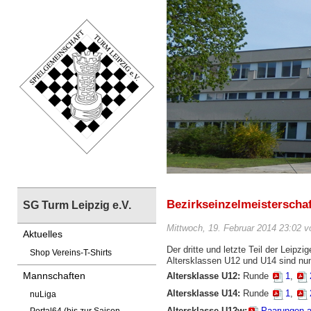
Bezirkseinzelmeisterscha
SG Turm Leipzig e.V.
Mittwoch, 19. Februar 2014 23:02 v
Aktuelles
Der dritte und letzte Teil der Leipz
Shop Vereins-T-Shirts
Altersklassen U12 und U14 sind nun 
Mannschaften
Altersklasse U12:
Runde
1
,
Altersklasse U14:
Runde
1
,
nuLiga
Altersklasse U12w:
Paarungen a