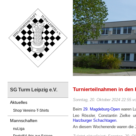
Turnierteilnahmen in den 
SG Turm Leipzig e.V.
Sonntag, 20. Oktober 2024 22:55 v
Aktuelles
Beim
29. Magdeburg-Open
waren Lu
Shop Vereins-T-Shirts
Leo Rössler, Constantin Zielke
Harzburger Schachtagen
.
Mannschaften
An diesem Wochenende waren die J
nuLiga