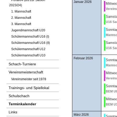
Portal64 (bis zur Saison
Januar 2026
Mittwoc
2023/24)
Vereins
1. Mannschaft
Samsta
2. Mannschaft
U16 Sa
3. Mannschaft
Sonnta
Jugendmannschaft U20
Mannsc
Schülermannschaft U16 (I)
Samsta
Schülermannschaft U16 (II)
U16 Sa
Schülermannschaft U12
Schülermannschaft U10
Februar 2026
Sonnta
Schach-Turniere
Mannsc
Vereinsmeisterschaft
Mittwoc
Vereins
Vereinsmeister seit 1978
Sonntag
Trainings- und Spiellokal
BEM U
Schulschach
Mittwoc
Terminkalender
BEM U
Links
März 2026
Sonnta