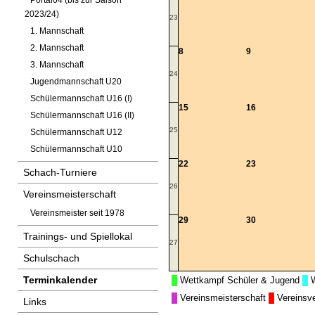
Portal64 (bis zur Saison
2023/24)
23
1. Mannschaft
2. Mannschaft
8
9
3. Mannschaft
24
Jugendmannschaft U20
Schülermannschaft U16 (I)
15
16
Schülermannschaft U16 (II)
25
Schülermannschaft U12
Schülermannschaft U10
22
23
Schach-Turniere
26
Vereinsmeisterschaft
Vereinsmeister seit 1978
29
30
Trainings- und Spiellokal
27
Schulschach
Terminkalender
Wettkampf Schüler & Jugend
Vereinsmeisterschaft
Vereinsv
Links